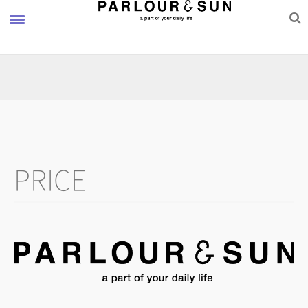
HOME
ホーム
CONCEPT
サロンコンセプト
DESIGNER
ヘアデザイナー紹介
PRICE
PRICE
料金表
RELAXATION
リラクゼーション
PRODUCT
取扱商品
ACCESS
サロンまでのアクセス