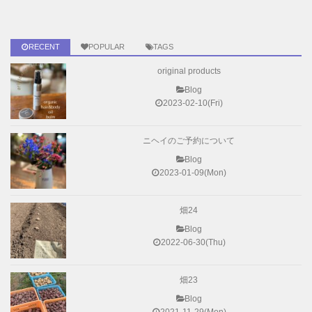
RECENT
POPULAR
TAGS
original products
Blog
2023-02-10(Fri)
ニヘイのご予約について
Blog
2023-01-09(Mon)
畑24
Blog
2022-06-30(Thu)
畑23
Blog