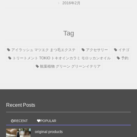
2016年2月
Tag
アイラッシュ マツエク まつ毛エクステ
アクセサリー
イチゴ
トリートメント TOKIO トキオインカラミ モロッカンオイル
予約
観葉植物 グリーン グリーンイテリア
HOME
Recent Posts
CONCEPT
DESIGNER
RECENT
POPULAR
PRICE
original products