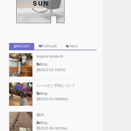
RECENT
POPULAR
TAGS
original products
Blog
2023-02-10(Fri)
ニヘイのご予約について
Blog
2023-01-09(Mon)
畑24
Blog
2022-06-30(Thu)