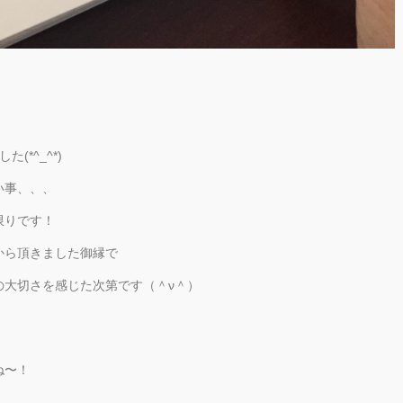
*^_^*)
い事、、、
限りです！
から頂きました御縁で
の大切さを感じた次第です（＾ν＾）
ね〜！