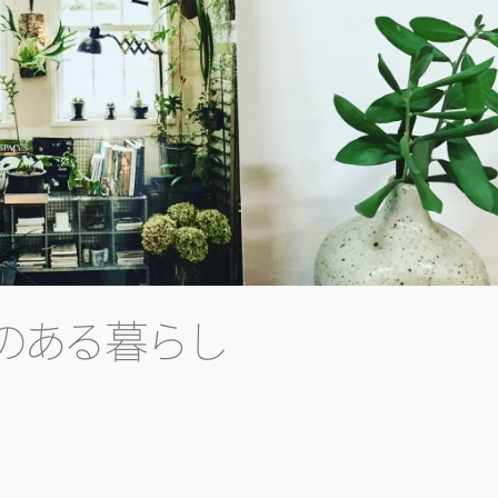
の
あ
る
暮
ら
し