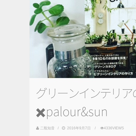
グ
リ
ー
ン
イ
ン
テ
リ
ア
✖️palour&sun
二瓶知音
2016年9月7日
4336VIEWS